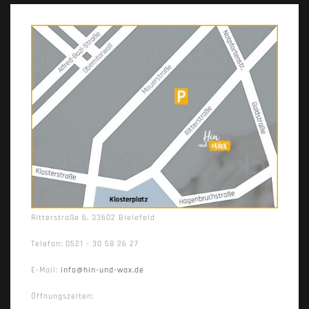
Ritterstraße 6, 33602 Bielefeld
Telefon: 0521 - 30 58 26 27
E-Mail:
info@hin-und-wax.de
Öffnungszeiten: